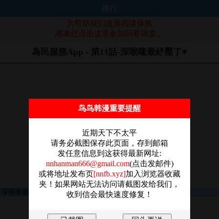
排行
为帮助我们改善阅读体验
感谢您点击这里参加问卷调查。
為民服務App - 第11話-深喉嚨最紓壓了♥
鸟鸟韩漫重要提醒
近期天下不太平
请务必截图保存此页面，存到邮箱
发任意信息到这获得最新网址:
nnhanman666@gmail.com
(点击发邮件)
或将地址发布页
[nnfb.xyz]
加入浏览器收藏
夹！如果网站无法访问请截图发给我们，
收到信会最快速度修复！
图片加载失败