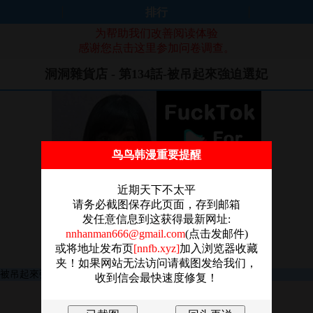
排行
为帮助我们改善阅读体验
感谢您点击这里参加问卷调查。
洞洞雜貨店 - 第134話-被吊起來強迫選妃
鸟鸟韩漫重要提醒
近期天下不太平
请务必截图保存此页面，存到邮箱
发任意信息到这获得最新网址:
nnhanman666@gmail.com
(点击发邮件)
或将地址发布页
[nnfb.xyz]
加入浏览器收藏
夹！如果网站无法访问请截图发给我们，
收到信会最快速度修复！
图片加载失败